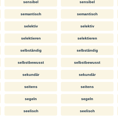
sensibel
sensibel
semantisch
semantisch
selektiv
selektiv
selektieren
selektieren
selbständig
selbständig
selbstbewusst
selbstbewusst
sekundär
sekundär
seitens
seitens
segeln
segeln
seelisch
seelisch