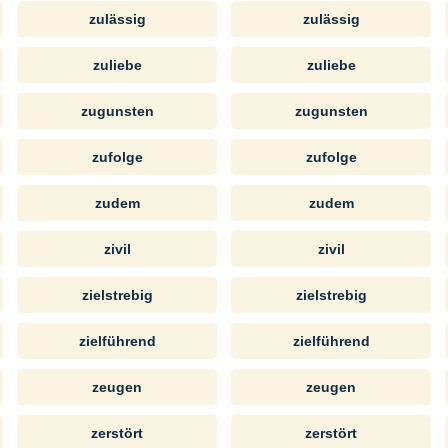
zulässig
zulässig
zuliebe
zuliebe
zugunsten
zugunsten
zufolge
zufolge
zudem
zudem
zivil
zivil
zielstrebig
zielstrebig
zielführend
zielführend
zeugen
zeugen
zerstört
zerstört