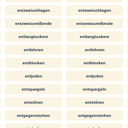
entzweischlagen
entzweischlagen
entzweizureißende
entzweizureißende
entlangtuckern
entlangtuckern
entlehnen
entlehnen
entblocken
entblocken
entjuden
entjuden
entspargeln
entspargeln
entstören
entstören
entgegenreichen
entgegenreichen