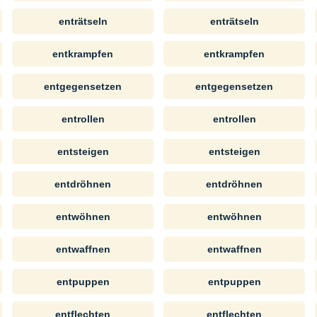
enträtseln
enträtseln
entkrampfen
entkrampfen
entgegensetzen
entgegensetzen
entrollen
entrollen
entsteigen
entsteigen
entdröhnen
entdröhnen
entwöhnen
entwöhnen
entwaffnen
entwaffnen
entpuppen
entpuppen
entflechten
entflechten