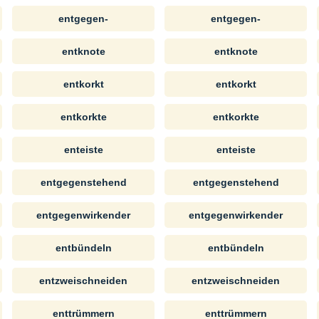
entgegen-
entgegen-
entknote
entknote
entkorkt
entkorkt
entkorkte
entkorkte
enteiste
enteiste
entgegenstehend
entgegenstehend
entgegenwirkender
entgegenwirkender
entbündeln
entbündeln
entzweischneiden
entzweischneiden
enttrümmern
enttrümmern