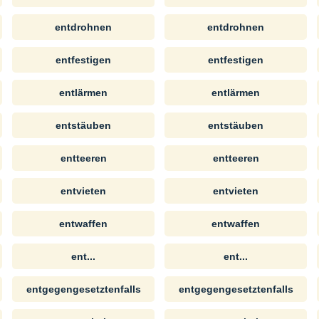
entdrohnen
entdrohnen
entfestigen
entfestigen
entlärmen
entlärmen
entstäuben
entstäuben
entteeren
entteeren
entvieten
entvieten
entwaffen
entwaffen
ent...
ent...
entgegengesetztenfalls
entgegengesetztenfalls