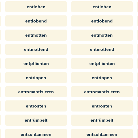
entloben
entloben
entlobend
entlobend
entmotten
entmotten
entmottend
entmottend
entpflichten
entpflichten
entrippen
entrippen
entromantisieren
entromantisieren
entrosten
entrosten
entrümpelt
entrümpelt
entschlammen
entschlammen