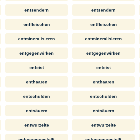
entsendern
entsendern
entfleischen
entfleischen
entmineralisieren
entmineralisieren
entgegenwirken
entgegenwirken
enteist
enteist
enthaaren
enthaaren
entschulden
entschulden
entsäuern
entsäuern
entwurzelte
entwurzelte
entgegengestellt
entgegengestellt