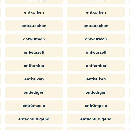
entkorken
entkorken
entrauschen
entrauschen
entwurmen
entwurmen
entwurzelt
entwurzelt
entfernbar
entfernbar
entkalken
entkalken
entledigen
entledigen
entrümpeln
entrümpeln
entschuldigend
entschuldigend