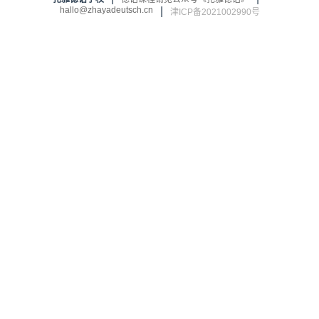
hallo@zhayadeutsch.cn
|
津ICP备2021002990号