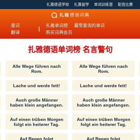
扎雅德语学校
扎雅留学
单词训练营
配音比赛
查词
扎雅单词榜
最常查询的单词
|
翻译
购买词典会员
扎雅德语单词榜 名言警句
Alle Wege führen nach
Alle Wege führen nach
Rom.
Rom.
Lache und werde fett!
Lache und werde fett!
Auch große Männer
Auch große Männer
haben klein angefangen.
haben klein angefangen.
Auf einen trüben Morgen
Auf einen trüben Morgen
folgt ein heiterer Tag.
folgt ein heiterer Tag.
Auf Regen folgt
Auf Regen folgt