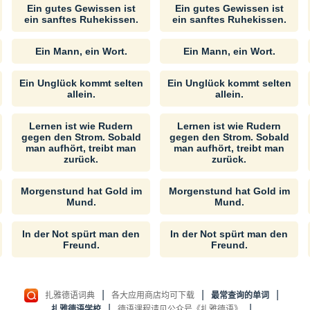
Ein gutes Gewissen ist
Ein gutes Gewissen ist
ein sanftes Ruhekissen.
ein sanftes Ruhekissen.
Ein Mann, ein Wort.
Ein Mann, ein Wort.
Ein Unglück kommt selten
Ein Unglück kommt selten
allein.
allein.
Lernen ist wie Rudern
Lernen ist wie Rudern
gegen den Strom. Sobald
gegen den Strom. Sobald
man aufhört, treibt man
man aufhört, treibt man
zurück.
zurück.
Morgenstund hat Gold im
Morgenstund hat Gold im
Mund.
Mund.
In der Not spürt man den
In der Not spürt man den
Freund.
Freund.
|
|
|
扎雅德语词典
各大应用商店均可下载
最常查询的单词
|
|
扎雅德语学校
德语课程请见公众号《扎雅德语》