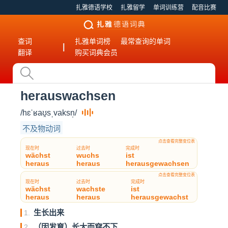
扎雅德语学校
扎雅留学
单词训练营
配音比赛
查词
扎雅单词榜
最常查询的单词
|
翻译
购买词典会员
herauswachsen
/hɛˈʁaʊ̯sˌvaksn̩/
不及物动词
点击查看完整变位表
现在时
过去时
完成时
wächst
wuchs
ist
heraus
heraus
herausgewachsen
点击查看完整变位表
现在时
过去时
完成时
wächst
wachste
ist
heraus
heraus
herausgewachst
生长出来
1.
（因发育）长大而穿不下
2.