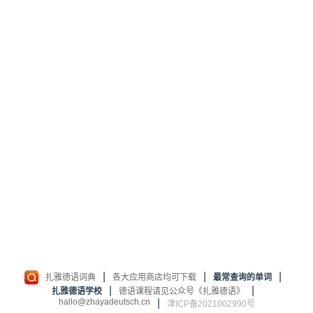
|
|
|
扎雅德语词典
各大应用商店均可下载
最常查询的单词
|
|
扎雅德语学校
德语课程请见公众号《扎雅德语》
hallo@zhayadeutsch.cn
|
津ICP备2021002990号