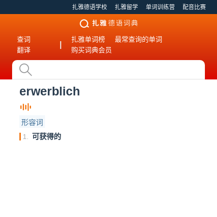
扎雅德语学校
扎雅留学
单词训练营
配音比赛
查词
扎雅单词榜
最常查询的单词
|
翻译
购买词典会员
erwerblich
形容词
可获得的
1.