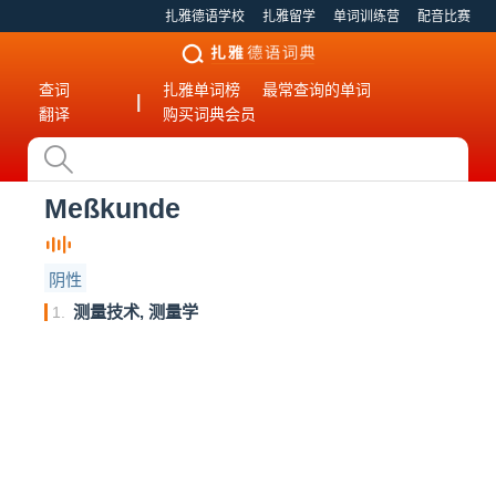
扎雅德语学校
扎雅留学
单词训练营
配音比赛
查词
扎雅单词榜
最常查询的单词
|
翻译
购买词典会员
Meßkunde
阴性
测量技术, 测量学
1.