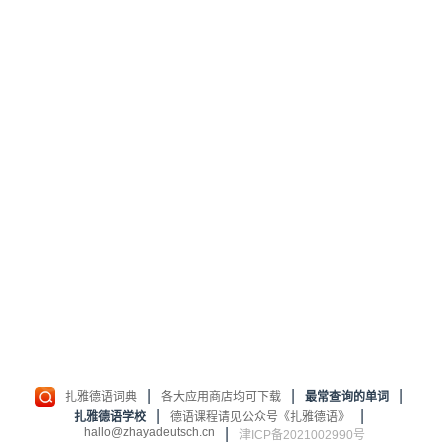
|
|
|
扎雅德语词典
各大应用商店均可下载
最常查询的单词
|
|
扎雅德语学校
德语课程请见公众号《扎雅德语》
hallo@zhayadeutsch.cn
|
津ICP备2021002990号