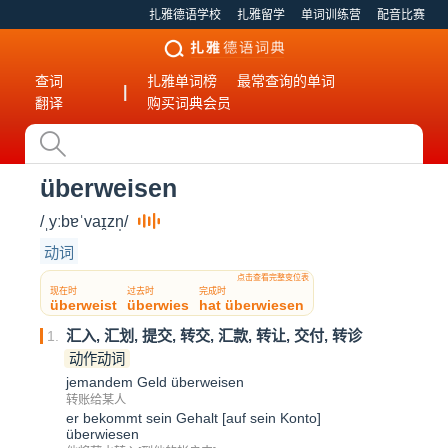
扎雅德语学校
扎雅留学
单词训练营
配音比赛
查词
扎雅单词榜
最常查询的单词
|
翻译
购买词典会员
überweisen
/ˌyːbɐˈvaɪ̯zn̩/
动词
点击查看完整变位表
现在时
过去时
完成时
überweist
überwies
hat überwiesen
汇入, 汇划, 提交, 转交, 汇款, 转让, 交付, 转诊
1.
动作动词
jemandem Geld überweisen
转账给某人
er bekommt sein Gehalt [auf sein Konto]
überwiesen