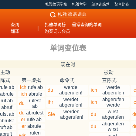
扎雅德语学校
扎雅留学
单词训练营
配音比赛
查词
扎雅单词榜
最常查询的单词
|
翻译
购买词典会员
单词变位表
现在时
主动
被动
直陈式
第一虚拟
命令式
直陈式
rufe ab
ich
rufe ab
werde
werde
du
ich
i
abgerufen!
abgerufen
abrufe
ich
abrufe
werdet
abgerufen
ruf ab
rufest
ihr
ich
i
du
abgerufen!
werde
ab
abruf
werden
wirst
du
abrufest
rufst ab
Sie
du
d
abgerufen!
abgerufen
er
rufe ab
abrufst
abgerufen
er
abrufe
du
d
ruft ab
wirst
rufen
abruft
wir
wird