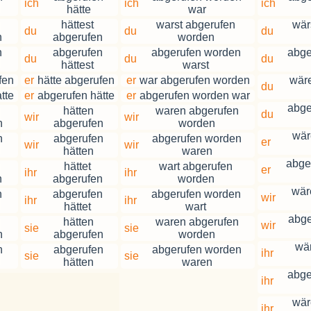
ich
ich
ich
hätte
war
hättest
warst abgerufen
wär
du
du
du
n
abgerufen
worden
n
abgerufen
abgerufen worden
abge
du
du
du
hättest
warst
fen
er
hätte abgerufen
er
war abgerufen worden
wäre
du
tte
er
abgerufen hätte
er
abgerufen worden war
abge
hätten
waren abgerufen
du
wir
wir
n
abgerufen
worden
wär
n
abgerufen
abgerufen worden
er
wir
wir
hätten
waren
abge
hättet
wart abgerufen
er
ihr
ihr
n
abgerufen
worden
wär
n
abgerufen
abgerufen worden
wir
ihr
ihr
hättet
wart
abge
hätten
waren abgerufen
wir
sie
sie
n
abgerufen
worden
wä
n
abgerufen
abgerufen worden
ihr
sie
sie
hätten
waren
abge
ihr
wär
ihr