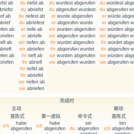
efst ab
du
riefst ab
du
wurdest abgerufen
du
würdest abg
briefst
du
abriefst
du
abgerufen wurdest
du
abgerufen w
ief ab
du
riefest ab
er
wurde abgerufen
er
würde abger
abrief
du
abriefest
er
abgerufen wurde
er
abgerufen w
efen ab
er
riefe ab
wir
wurden abgerufen
wir
würden abge
briefen
er
abriefe
wir
abgerufen wurden
wir
abgerufen w
ieft ab
wir
riefen ab
ihr
wurdet abgerufen
ihr
würdet abge
brieft
wir
abriefen
ihr
abgerufen wurdet
ihr
abgerufen w
efen ab
ihr
rieft ab
sie
wurden abgerufen
sie
würden abge
briefen
ihr
abrieft
sie
abgerufen wurden
sie
abgerufen w
ihr
riefet ab
ihr
abriefet
sie
riefen ab
sie
abriefen
完成时
主动
被动
直陈式
第一虚拟
命令式
直陈式
habe
habe
sei
bin
ich
ich
abgerufen
abgerufen
du
abgerufen
ich
abgerufen
worden!
worden