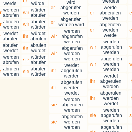
er
werdest
wird
werde
würde
er
abgerufen
werde
werden
würden
r
wir
werden
er
abgerufen
e
abrufen
abrufen
werden
abgerufen
abrufen
abrufen
er
r
wir
werden wird
abgerufen
werden
würden
er
werden
e
werden
werdet
würdet
werde
r
ihr
wir
abgerufen
abrufen
abrufen
werden
werden
abrufen
abrufen
wir
abgerufen
w
r
ihr
abgerufen
werdet
würdet
werden
wir
werden
werden
würden
werden
abgerufen
e
sie
abrufen
abrufen
wir
werden
w
werdet
abrufen
abrufen
werden
ihr
abgerufen
e
sie
werden
würden
werden
werdet
ihr
abgerufen
i
abgerufen
werden
ihr
werden
werdet
abgerufen
ihr
werden
i
werden
werdet
sie
abgerufen
werden
werden
sie
abgerufen
s
abgerufen
werden
sie
werden
werden
abgerufen