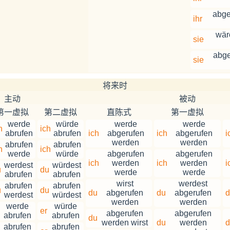
abge
ihr
wär
sie
abge
sie
将来时
主动
被动
第一虚拟
第二虚拟
直陈式
第一虚拟
werde
würde
werde
werde
h
ich
abrufen
abrufen
ich
abgerufen
ich
abgerufen
i
werden
werden
abrufen
abrufen
h
ich
werde
würde
abgerufen
abgerufen
ich
werden
ich
werden
i
werdest
würdest
u
du
werde
werde
abrufen
abrufen
wirst
werdest
abrufen
abrufen
u
du
du
abgerufen
du
abgerufen
d
werdest
würdest
werden
werden
werde
würde
er
abgerufen
abgerufen
abrufen
abrufen
du
werden wirst
du
werden
d
abrufen
abrufen