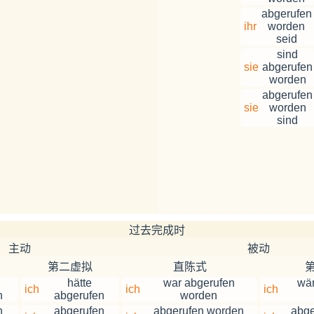
abgerufen
ihr
worden
seid
sind
sie
abgerufen
worden
abgerufen
sie
worden
sind
过去完成时
主动
被动
第二虚拟
直陈式
hätte
war abgerufen
wä
ich
ich
ich
n
abgerufen
worden
n
abgerufen
abgerufen worden
abge