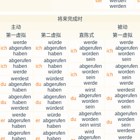
sie
werden
s
werden
将来完成时
主动
被动
第一虚拟
第二虚拟
直陈式
第一虚拟
werde
würde
werde
werde
ich
abgerufen
ich
abgerufen
abgerufen
abgerufen
ich
ich
haben
haben
worden
worden
sein
sein
abgerufen
abgerufen
ich
haben
ich
haben
abgerufen
abgerufen
werde
würde
worden
worden
ich
ich
sein
sein
werdest
würdest
werde
werde
du
abgerufen
du
abgerufen
haben
haben
wirst
werdest
abgerufen
abgerufen
abgerufen
abgerufen
du
du
worden
worden
du
haben
du
haben
sein
sein
werdest
würdest
abgerufen
abgerufen
werde
würde
du
worden
worden
er
abgerufen
er
abgerufen
du
sein wirst
sein
haben
haben
werdest
wird
abgerufen
abgerufen
abgerufen
werde
er
haben
er
haben