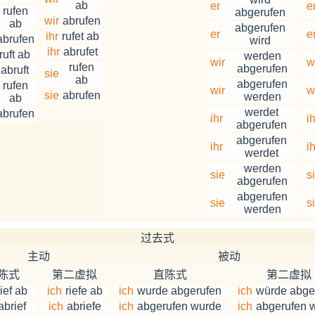
ab
er
e
rufen
abgerufen
wir
abrufen
ab
abgerufen
er
e
ihr
rufet ab
abrufen
wird
ihr
abrufet
ruft ab
werden
wir
w
rufen
abgerufen
abruft
sie
ab
abgerufen
rufen
wir
w
sie
abrufen
werden
ab
werdet
abrufen
ihr
ih
abgerufen
abgerufen
ihr
ih
werdet
werden
sie
s
abgerufen
abgerufen
sie
s
werden
过去式
主动
被动
陈式
第二虚拟
直陈式
第二虚拟
rief ab
ich
riefe ab
ich
wurde abgerufen
ich
würde abge
abrief
ich
abriefe
ich
abgerufen wurde
ich
abgerufen 